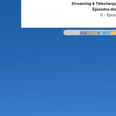
Streaming & Télécharg
Épisodes dis
0 - Épis