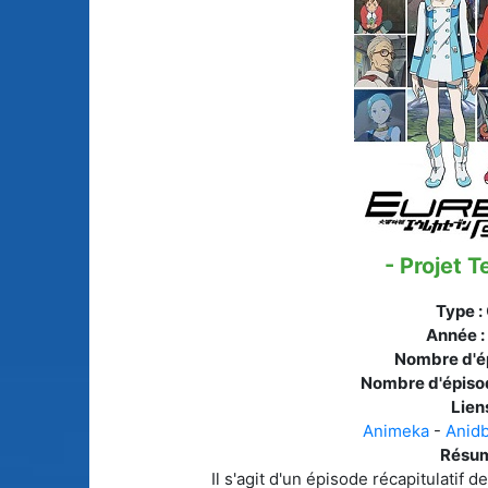
Animes licenciés
(256)
Mangas terminés
(Privés) (132)
Animes abandonnés
(13)
Mangas terminés
(Publics) (88)
Tous les animes (604)
Mangas en pause (7
Mangas licenciés (1
- Projet T
Mangas abandonné
(0)
Type :
Tous les mangas
Année :
(273)
Nombre d'é
Nombre d'épiso
Liens
Animeka
-
Anid
Résum
Il s'agit d'un épisode récapitulatif 