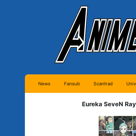
News
Fansub
Scantrad
Univ
Animes futurs (0)
Mangas futurs (12)
Eureka SeveN Ray
Animes en cours (1)
Mangas en cours
(Privés) (4)
Animes terminés
(334)
Mangas en cours
(Publics) (11)