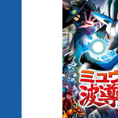
Animes licenciés
(256)
Mangas terminés
(Privés) (132)
Animes abandonnés
(13)
Mangas terminés
(Publics) (88)
Tous les animes (604)
Mangas en pause (7
Mangas licenciés (1
Mangas abandonné
(0)
Tous les mangas
(273)