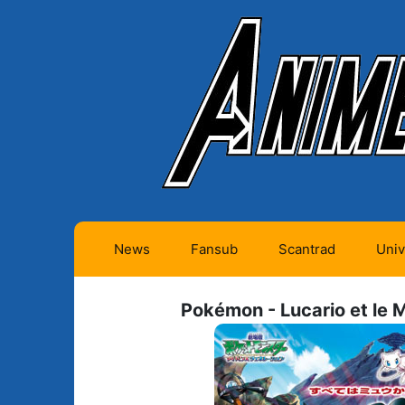
News
Fansub
Scantrad
Univ
Animes futurs (0)
Mangas futurs (12)
Pokémon - Lucario et le 
Animes en cours (1)
Mangas en cours
(Privés) (4)
Animes terminés
(334)
Mangas en cours
(Publics) (11)