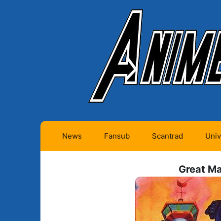
News
Fansub
Scantrad
Univ
Animes futurs (0)
Mangas futurs (12)
Great Ma
Animes en cours (1)
Mangas en cours
(Privés) (4)
Animes terminés
(334)
Mangas en cours
(Publics) (11)