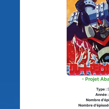
Animes licenciés
(256)
Mangas terminés
(Privés) (132)
Animes abandonnés
(13)
Mangas terminés
(Publics) (88)
Tous les animes (604)
Mangas en pause (7
Mangas licenciés (1
Mangas abandonné
(0)
Tous les mangas
(273)
- Projet Ab
Type :
Année 
Nombre d'épi
Nombre d'épisod