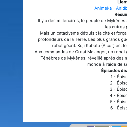
Liens
Animeka
-
Anid
Résum
Il y a des millénaires, le peuple de Mykènes
les autres 
Mais un cataclysme détruisit la cité et forç
profondeurs de la Terre. Les plus grands gu
robot géant. Koji Kabuto (Alcor) est l
Aux commandes de Great Mazinger, un robot g
Ténèbres de Mykènes, réveillé après des m
monde à l'aide de s
Épisodes dis
1 - Épis
2 - Épis
3 - Épis
4 - Épis
5 - Épis
6 - Épis