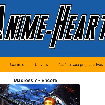
Scantrad
Univers
Accéder aux projets privés
futurs (0)
Mangas futurs (12)
Macross 7 - Encore
en cours (1)
Mangas en cours
(Privés) (4)
 terminés
Mangas en cours
(Publics) (11)