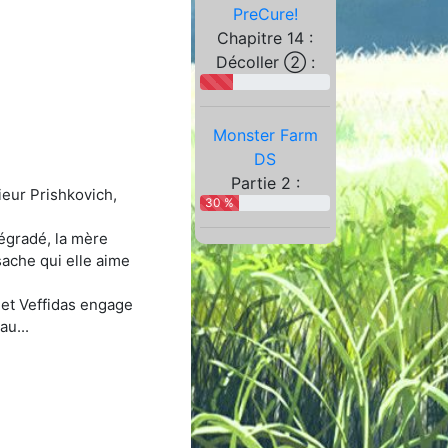
PreCure!
Chapitre 14 :
Décoller ② :
Monster Farm
DS
Partie 2 :
ieur Prishkovich,
30 %
dégradé, la mère
sache qui elle aime
 et Veffidas engage
au...