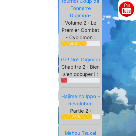
tournoi Coup de
Partenaires
Tonnerre
Digimon-
Volume 2 : Le
Premier Combat
- Cyclomon :
65 %
Go! Go!! Digimon
Chapitre 2 : Bien
s'en occuper ! :
Hajime no Ippo -
Revolution
Partie 2 :
80 %
Mahou Tsukai