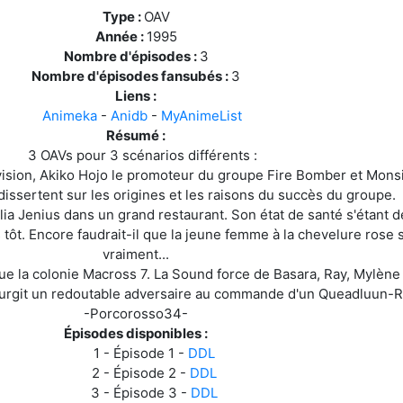
Type :
OAV
Année :
1995
Nombre d'épisodes :
3
Nombre d'épisodes fansubés :
3
Liens :
Animeka
-
Anidb
-
MyAnimeList
Résumé :
3 OAVs pour 3 scénarios différents :
lévision, Akiko Hojo le promoteur du groupe Fire Bomber et Mons
, dissertent sur les origines et les raisons du succès du groupe.
ia Jenius dans un grand restaurant. Son état de santé s'étant 
 tôt. Encore faudrait-il que la jeune femme à la chevelure rose 
vraiment...
que la colonie Macross 7. La Sound force de Basara, Ray, Mylène
 surgit un redoutable adversaire au commande d'un Queadluun-R
-Porcorosso34-
Épisodes disponibles :
1 - Épisode 1 -
DDL
2 - Épisode 2 -
DDL
3 - Épisode 3 -
DDL