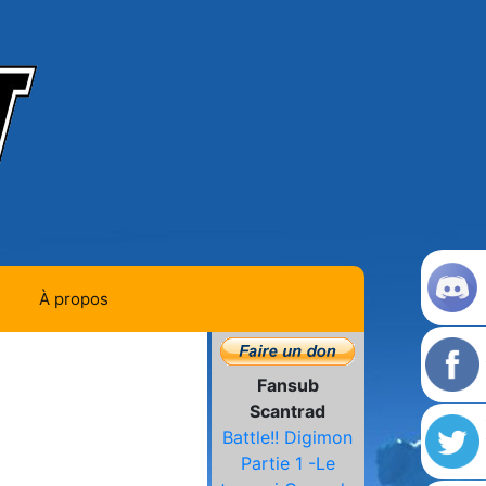
À propos
Contact
Fansub
Histoire de la team
Scantrad
Battle!! Digimon
L'équipe
Partie 1 -Le