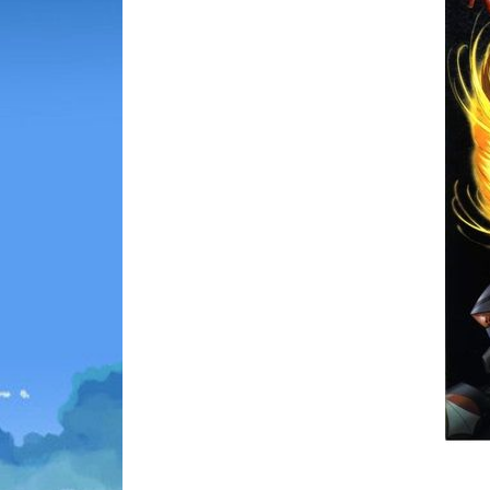
Animes 
(256)
Animes
(13)
Tous le