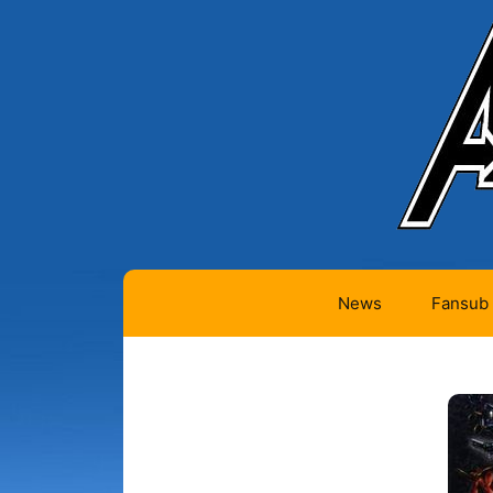
News
Fansub
Animes 
Animes 
Animes
(334)