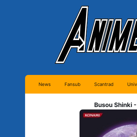
News
Fansub
Scantrad
Univ
Animes futurs (0)
Mangas futurs (12)
Busou Shinki 
Animes en cours (1)
Mangas en cours
(Privés) (4)
Animes terminés
(334)
Mangas en cours
(Publics) (11)