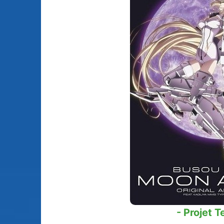
Animes licenciés
(256)
Mangas terminés
(Privés) (132)
Animes abandonnés
(13)
Mangas terminés
(Publics) (88)
Tous les animes (604)
Mangas en pause (7
Mangas licenciés (1
Mangas abandonné
(0)
Tous les mangas
(273)
- Projet T