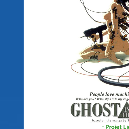
Animes licenciés
(256)
Mangas terminés
(Privés) (132)
Animes abandonnés
(13)
Mangas terminés
(Publics) (88)
Tous les animes (604)
Mangas en pause (7
Mangas licenciés (1
Mangas abandonné
(0)
Tous les mangas
(273)
- Projet L