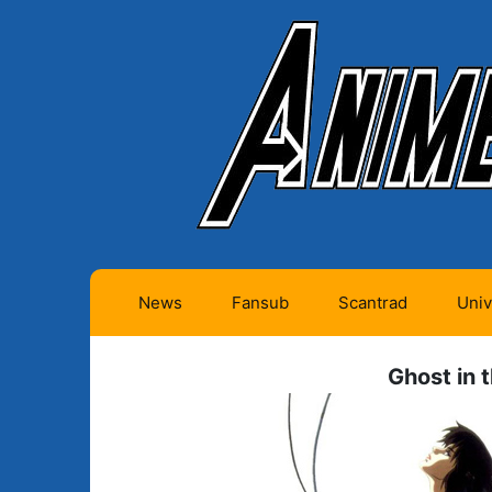
News
Fansub
Scantrad
Univ
Animes futurs (0)
Mangas futurs (12)
Ghost in t
Animes en cours (1)
Mangas en cours
(Privés) (4)
Animes terminés
(334)
Mangas en cours
(Publics) (11)