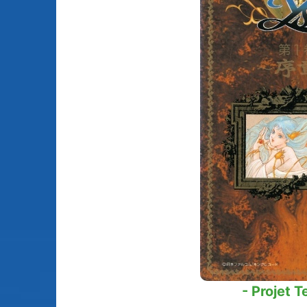
Animes licenciés
(256)
Mangas terminés
(Privés) (132)
Animes abandonnés
(13)
Mangas terminés
(Publics) (88)
Tous les animes (604)
Mangas en pause (7
Mangas licenciés (1
Mangas abandonné
(0)
Tous les mangas
(273)
- Projet T