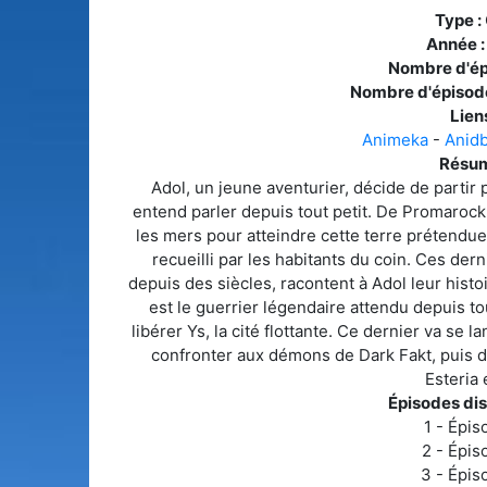
Type :
Année 
Nombre d'ép
Nombre d'épisod
Liens
Animeka
-
Anid
Résum
Adol, un jeune aventurier, décide de partir 
entend parler depuis tout petit. De Promarock, 
les mers pour atteindre cette terre prétendue
recueilli par les habitants du coin. Ces de
depuis des siècles, racontent à Adol leur histoir
est le guerrier légendaire attendu depuis to
libérer Ys, la cité flottante. Ce dernier va se 
confronter aux démons de Dark Fakt, puis de
Esteria 
Épisodes dis
1 - Épis
2 - Épis
3 - Épis