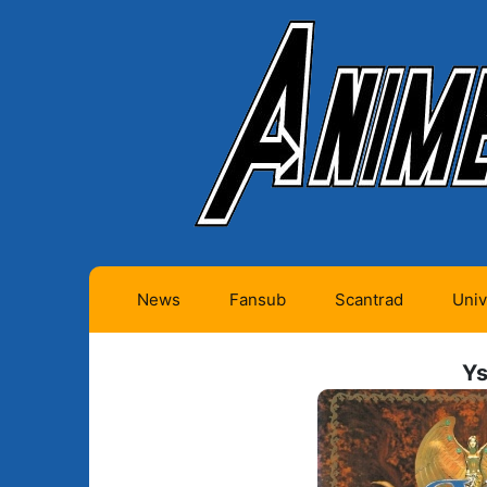
News
Fansub
Scantrad
Univ
Animes futurs (0)
Mangas futurs (12)
Y
Animes en cours (1)
Mangas en cours
(Privés) (4)
Animes terminés
(334)
Mangas en cours
(Publics) (11)