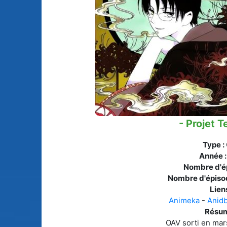
Animes licenciés
(256)
Mangas terminés
(Privés) (132)
Animes abandonnés
(13)
Mangas terminés
(Publics) (88)
Tous les animes (604)
Mangas en pause (7
Mangas licenciés (1
- Projet T
Mangas abandonné
(0)
Type :
Tous les mangas
Année 
(273)
Nombre d'é
Nombre d'épiso
Liens
Animeka
-
Anid
Résum
OAV sorti en mar