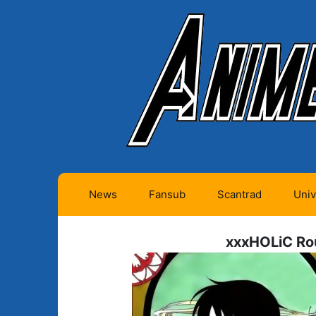
News
Fansub
Scantrad
Univ
Animes futurs (0)
Mangas futurs (12)
xxxHOLiC R
Animes en cours (1)
Mangas en cours
(Privés) (4)
Animes terminés
(334)
Mangas en cours
(Publics) (11)