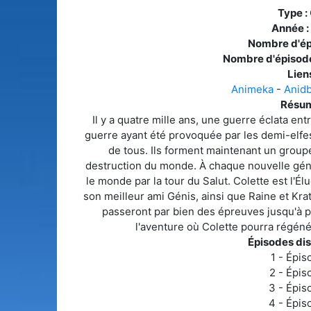
Type :
Année :
Nombre d'ép
Nombre d'épisode
Liens
Animeka
-
Anid
Résum
Il y a quatre mille ans, une guerre éclata ent
guerre ayant été provoquée par les demi-elfes,
de tous. Ils forment maintenant un groupe
destruction du monde. À chaque nouvelle génér
le monde par la tour du Salut. Colette est l'Élu
son meilleur ami Génis, ainsi que Raine et Krat
passeront par bien des épreuves jusqu'à parv
l'aventure où Colette pourra régéné
Épisodes dis
1 - Épis
2 - Épis
3 - Épis
4 - Épis