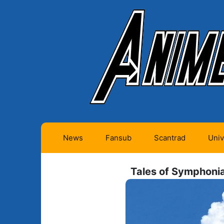
News
Fansub
Scantrad
Univ
Animes futurs (0)
Mangas futurs (12)
Tales of Symphonia
Animes en cours (1)
Mangas en cours
(Privés) (4)
Animes terminés
(334)
Mangas en cours
(Publics) (11)