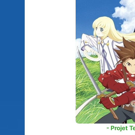
Animes licenciés
(256)
Mangas terminés
(Privés) (132)
Animes abandonnés
(13)
Mangas terminés
(Publics) (88)
Tous les animes (604)
Mangas en pause (7
Mangas licenciés (1
Mangas abandonné
(0)
Tous les mangas
(273)
- Projet T