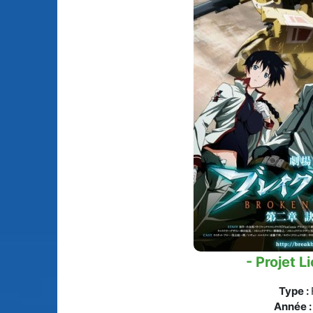
Animes licenciés
(256)
Mangas terminés
(Privés) (132)
Animes abandonnés
(13)
Mangas terminés
(Publics) (88)
Tous les animes (604)
Mangas en pause (7
Mangas licenciés (1
Mangas abandonné
(0)
Tous les mangas
(273)
- Projet L
Type :
Année 