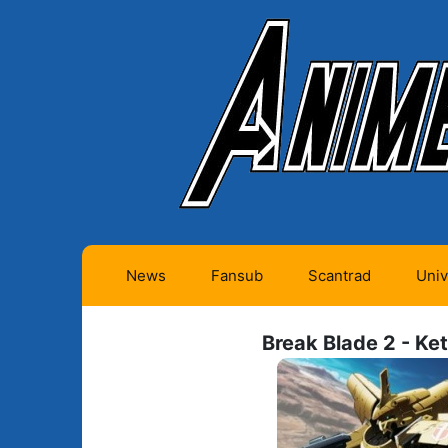
News
Fansub
Scantrad
Univ
Animes futurs (0)
Mangas futurs (12)
Break Blade 2 - Ke
Animes en cours (1)
Mangas en cours
(Privés) (4)
Animes terminés
(334)
Mangas en cours
(Publics) (11)