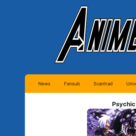
News
Fansub
Scantrad
Univ
Animes futurs (0)
Mangas futurs (12)
Psychic
Animes en cours (1)
Mangas en cours
(Privés) (4)
Animes terminés
(334)
Mangas en cours
(Publics) (11)