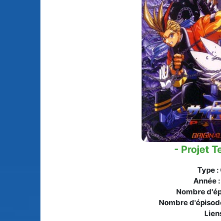
Animes licenciés
(256)
Mangas terminés
(Privés) (132)
Animes abandonnés
(13)
Mangas terminés
(Publics) (88)
Tous les animes (604)
Mangas en pause (7
Mangas licenciés (1
Mangas abandonné
(0)
- Projet T
Tous les mangas
(273)
Type :
Année 
Nombre d'ép
Nombre d'épisod
Liens