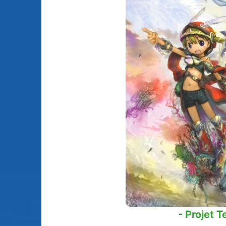
Animes licenciés
(256)
Mangas terminés
(Privés) (132)
Animes abandonnés
(13)
Mangas terminés
(Publics) (88)
Tous les animes (604)
Mangas en pause (7
Mangas licenciés (1
Mangas abandonné
(0)
Tous les mangas
(273)
- Projet T