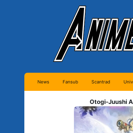
News
Fansub
Scantrad
Univ
Animes futurs (0)
Mangas futurs (12)
Otogi-Juushi 
Animes en cours (1)
Mangas en cours
(Privés) (4)
Animes terminés
(334)
Mangas en cours
(Publics) (11)