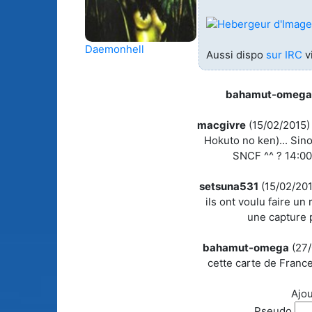
Animes licenciés
(256)
Mangas terminés
(Privés) (132)
Daemonhell
Aussi dispo
sur IRC
v
Animes abandonnés
(13)
Mangas terminés
(Publics) (88)
bahamut-omeg
Tous les animes (604)
Mangas en pause (7
macgivre
(15/02/2015)
Hokuto no ken)... Sino
Mangas licenciés (1
SNCF ^^ ? 14:00 :
Mangas abandonné
(0)
setsuna531
(15/02/201
ils ont voulu faire un 
Tous les mangas
une capture 
(273)
bahamut-omega
(27
cette carte de Franc
Ajou
Pseudo