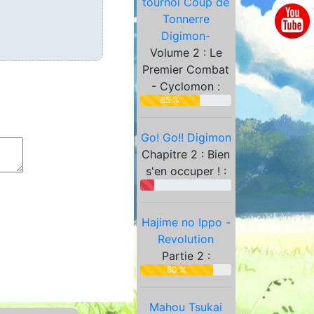
tournoi Coup de
Partenaires
Tonnerre
Digimon-
Volume 2 : Le
Premier Combat
- Cyclomon :
65 %
Go! Go!! Digimon
Chapitre 2 : Bien
s'en occuper ! :
Hajime no Ippo -
Revolution
Partie 2 :
80 %
Mahou Tsukai