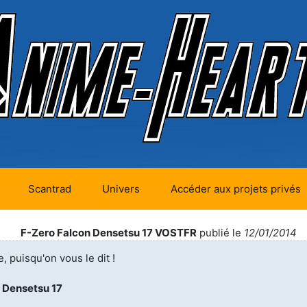
Scantrad
Univers
Accéder aux projets privés
futurs (0)
Mangas futurs (12)
F-Zero Falcon Densetsu 17 VOSTFR
publié le
12/01/2014
en cours (1)
Mangas en cours
e, puisqu'on vous le dit !
(Privés) (4)
 terminés
 Densetsu 17
Mangas en cours
(Publics) (11)