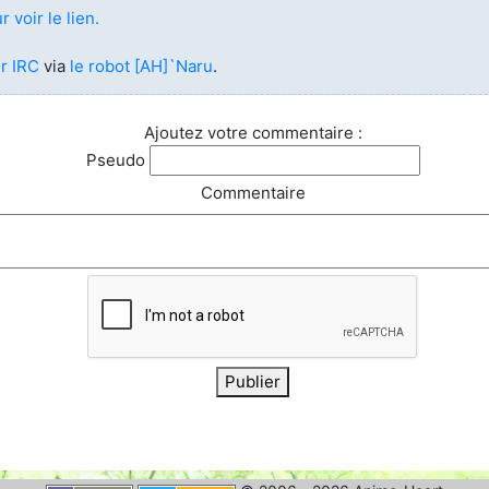
r voir le lien.
licenciés
Mangas terminés
(Privés) (132)
r IRC
via
le robot [AH]`Naru
.
 abandonnés
Mangas terminés
(Publics) (88)
Ajoutez votre commentaire :
s animes (604)
Pseudo
Mangas en pause (7)
Commentaire
Mangas licenciés (19)
Mangas abandonnés
(0)
Tous les mangas
(273)
Publier