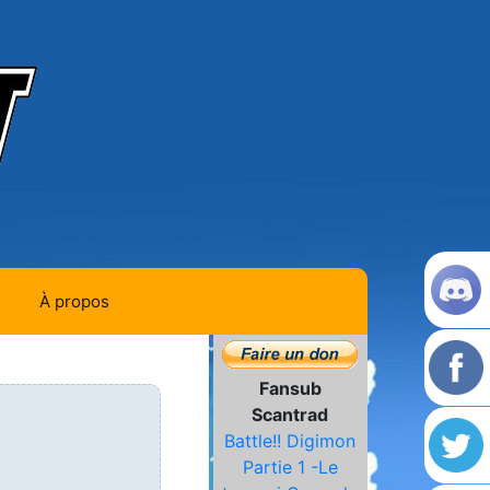
À propos
Contact
Fansub
Histoire de la team
Scantrad
Battle!! Digimon
L'équipe
Partie 1 -Le