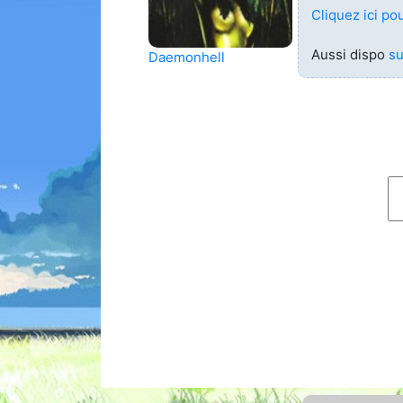
Cliquez ici pou
Animes 
(256)
Aussi dispo
su
Daemonhell
Animes
(13)
Tous le