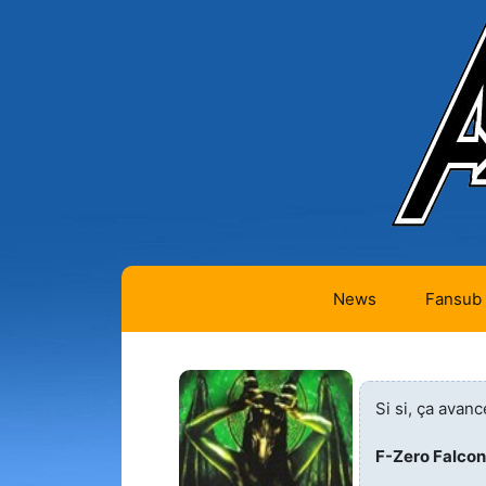
News
Fansub
Animes 
Animes 
Si si, ça avanc
Animes
F-Zero Falcon
(334)