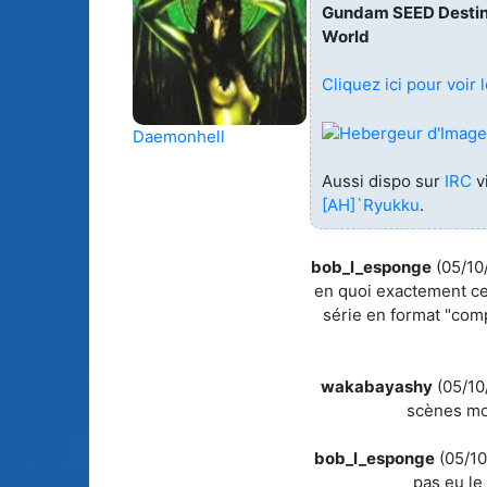
Gundam SEED Destiny 
Animes licenciés
World
(256)
Mangas terminés
(Privés) (132)
Cliquez ici pour voir l
Animes abandonnés
(13)
Mangas terminés
(Publics) (88)
Daemonhell
Tous les animes (604)
Mangas en pause (7
Aussi dispo sur
IRC
v
[AH]`Ryukku
.
Mangas licenciés (1
bob_l_esponge
(05/10
Mangas abandonné
(0)
en quoi exactement ce
série en format "com
Tous les mangas
(273)
wakabayashy
(05/10
scènes mod
bob_l_esponge
(05/10
pas eu le 