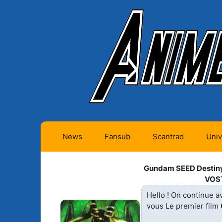
News
Fansub
Scantrad
Univ
Animes futurs (0)
Mangas futurs (12)
Gundam SEED Destiny -
VOS
Animes en cours (1)
Mangas en cours
(Privés) (4)
Hello ! On continue a
Animes terminés
vous Le premier film
(334)
Mangas en cours
(Publics) (11)