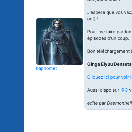
Animes licenciés
(256)
Mangas terminés
J'espère que vos vac
(Privés) (132)
ont) !
Animes abandonnés
(13)
Mangas terminés
Pour me faire pardonn
(Publics) (88)
épisodes d'un coup.
Tous les animes (604)
Mangas en pause (7
Bon téléchargement à
Mangas licenciés (1
Ginga Eiyuu Densets
baphomet
Mangas abandonné
Cliquez ici pour voir l
(0)
Aussi dispo sur
IRC
v
Tous les mangas
(273)
édité par Daemonhell