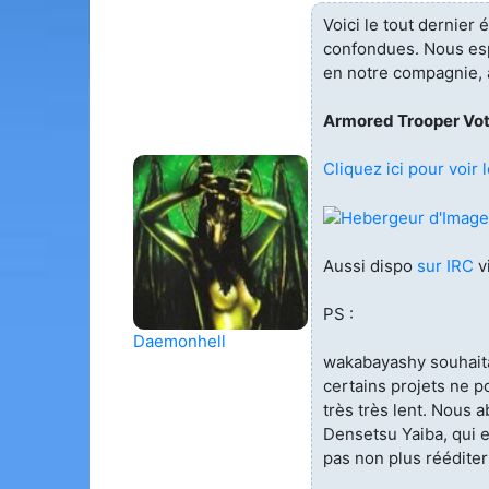
Voici le tout dernier
confondues. Nous esp
en notre compagnie, à
Armored Trooper Vo
Cliquez ici pour voir l
Aussi dispo
sur IRC
v
PS :
Daemonhell
wakabayashy souhaita
certains projets ne p
très très lent. Nous
Densetsu Yaiba, qui 
pas non plus réédite