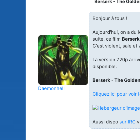
Berserk - The Golde
Bonjour à tous !
Aujourd'hui, on a du l
suite, ce film
Berserk
C'est violent, sale et 
La version 720p arrive
disponible.
Berserk - The Golden
Daemonhell
Cliquez ici pour voir l
Aussi dispo
sur IRC
v