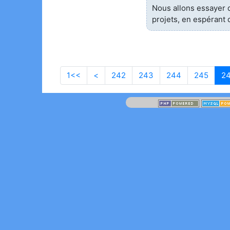
Nous allons essayer 
projets, en espérant 
1<<
Aller à la première page
<
Page précédente
242
243
244
245
2