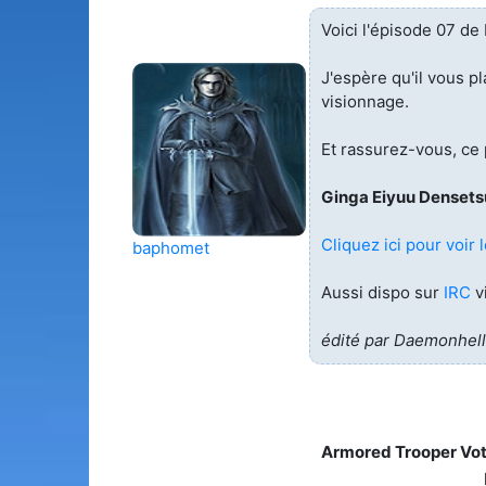
Voici l'épisode 07 d
J'espère qu'il vous pl
visionnage.
Et rassurez-vous, ce 
Ginga Eiyuu Densets
Cliquez ici pour voir l
baphomet
Aussi dispo sur
IRC
v
édité par Daemonhell
Armored Trooper Vo